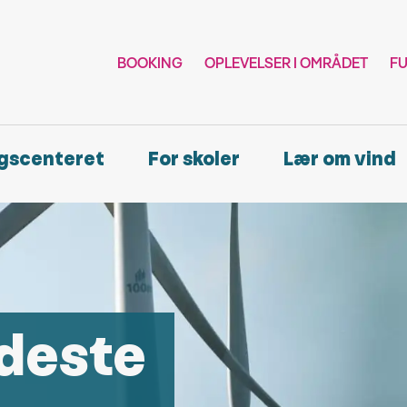
BOOKING
OPLEVELSER I OMRÅDET
F
gscenteret
For skoler
Lær om vind
ldeste