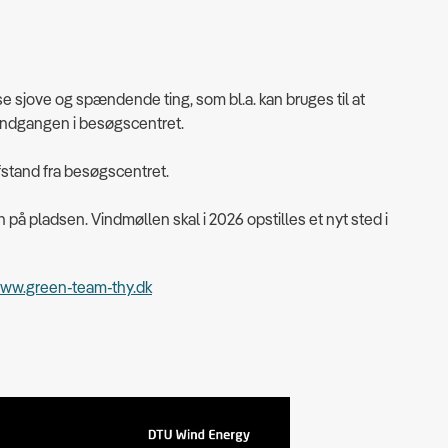
sjove og spændende ting, som bl.a. kan bruges til at
dindgangen i besøgscentret.
afstand fra besøgscentret.
å pladsen. Vindmøllen skal i 2026 opstilles et nyt sted i
ww.green-team-thy.dk