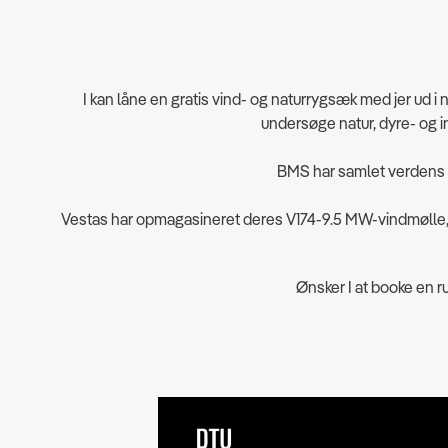
I kan låne en gratis vind- og naturrygsæk
med jer ud i
undersøge natur, dyre- og 
BMS har samlet verdens st
Vestas har opmagasineret deres V174-9.5 MW-vindmølle, så
Ønsker I at booke en 