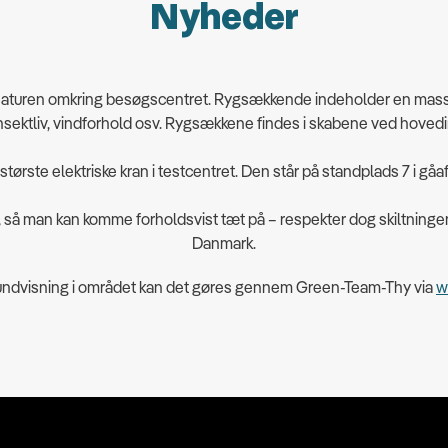
Nyheder
 naturen omkring besøgscentret. Rygsækkende indeholder en masse 
insektliv, vindforhold osv. Rygsækkene findes i skabene ved hove
ørste elektriske kran i testcentret. Den står på standplads 7 i gå
 man kan komme forholdsvist tæt på – respekter dog skiltningen p
Danmark.
rundvisning i området kan det gøres gennem Green-Team-Thy via
w